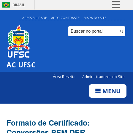
BRASIL
Simplifique!
ACESSIBILIDADE
ALTO CONTRASTE
MAPA DO SITE
Comunica BR
Participe
Acesso à informação
Legislação
AC UFSC
Canais
Área Restrita
Administradores do Site
MENU
Formato de Certificado:
Conversões PEM DER