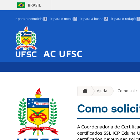
BRASIL
Ir para o conteúdo
1
Ir para o menu
2
Ir para a busca
3
Ir para o rodapé
4
AC UFSC
Ajuda
Como solicit
Como solici
A Coordenadoria de Certific
certificados SSL ICP Edu na
certificados devem ser solic