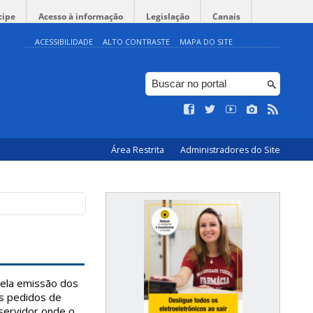
cipe
Acesso à informação
Legislação
Canais
ACESSIBILIDADE
ALTO CONTRASTE
MAPA DO SITE
Área Restrita
Administradores do Site
pela emissão dos
Os pedidos de
servidor onde o