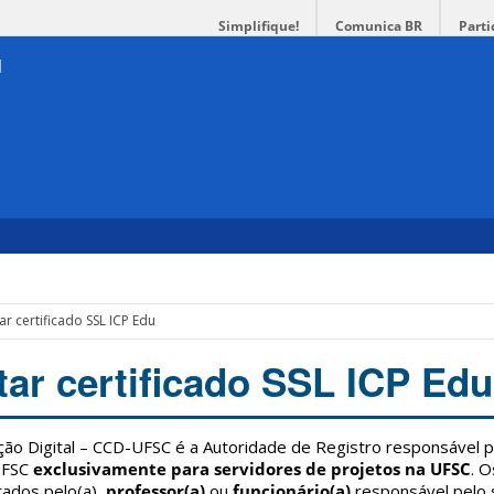
Simplifique!
Comunica BR
Parti
ar certificado SSL ICP Edu
tar certificado SSL ICP Edu
ação Digital – CCD-UFSC é a Autoridade de Registro responsável 
 UFSC
exclusivamente para servidores de projetos na UFSC
. 
itados pelo(a)
professor(a)
ou
funcionário(a)
responsável pelo 