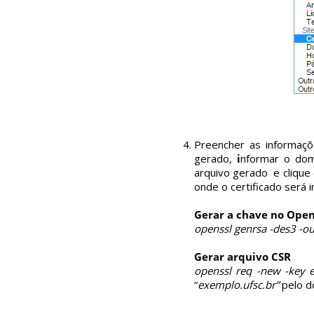
Preencher as informaç
gerado,
i
nformar o domí
arquivo gerado e clique
onde o certificado será
Gerar a chave no Ope
openssl genrsa -des3 -o
Gerar arquivo CSR
openssl req -new -key e
“
exemplo.ufsc.br”
pelo d