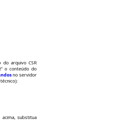
o do arquivo CSR
SR” o conteúdo do
ndos
no servidor
écnico):
acima, substitua